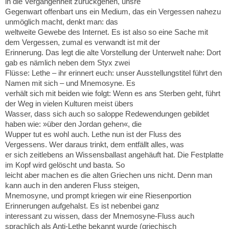
in die Vergangenheit zurückgehen, unsre
Gegenwart offenbart uns ein Medium, das ein Vergessen nahezu
unmöglich macht, denkt man: das
weltweite Gewebe des Internet. Es ist also so eine Sache mit
dem Vergessen, zumal es verwandt ist mit der
Erinnerung. Das legt die alte Vorstellung der Unterwelt nahe: Dort
gab es nämlich neben dem Styx zwei
Flüsse: Lethe – ihr erinnert euch: unser Ausstellungstitel führt den
Namen mit sich – und Mnemosyne. Es
verhält sich mit beiden wie folgt: Wenn es ans Sterben geht, führt
der Weg in vielen Kulturen meist übers
Wasser, dass sich auch so saloppe Redewendungen gebildet
haben wie: »über den Jordan gehen«, die
Wupper tut es wohl auch. Lethe nun ist der Fluss des
Vergessens. Wer daraus trinkt, dem entfällt alles, was
er sich zeitlebens an Wissensballast angehäuft hat. Die Festplatte
im Kopf wird gelöscht und basta. So
leicht aber machen es die alten Griechen uns nicht. Denn man
kann auch in den anderen Fluss steigen,
Mnemosyne, und prompt kriegen wir eine Riesenportion
Erinnerungen aufgehalst. Es ist nebenbei ganz
interessant zu wissen, dass der Mnemosyne-Fluss auch
sprachlich als Anti-Lethe bekannt wurde (griechisch