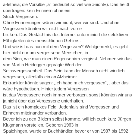
a-létheia; die Vorsilbe „a“ bedeutet so viel wie »nicht«). Das heißt
übertragen: kein Erinnern ohne ein
Stück Vergessen.
Ohne Erinnerungen wären wir nicht, wer wir sind. Und ohne
Vergessen könnten wir nicht nach vorne
blicken. Das Gedächtnis des Internet unterminiert die selektiven
Fähigkeiten des menschlichen Gehirns.
Und wie ist das nun mit dem Vergessen? Wohlgemerkt, es geht
hier nicht nur um vergessene Menschen, in
dem Sinn, wie man einen Regenschirm vergisst. Nehmen wir das
von Martin Heidegger geprägte Wort der
Seinsvergessenheit. Das Sein kann der Mensch nicht wirklich
vergessen, allenfalls ein an Alzheimer
Erkrankter könnte sagen: „Ich habe mich vergessen“, , aber das
wäre hypothetisch. Hinter jedem Vergessen
ist das Vergessene noch immer verborgen, sonst könnten wir uns
ja nicht über das Vergessene unterhalten.
Das ist ein komplexes Feld. Jedenfalls sind Vergessen und
Erinnern miteinander verbunden.
Bevor ich zu den Bildern selbst komme, will ich euch kurz Jürgen
Klugmann vorstellen. Geboren 1963 in
Spaichingen, wurde er Buchhändler, bevor er von 1987 bis 1992