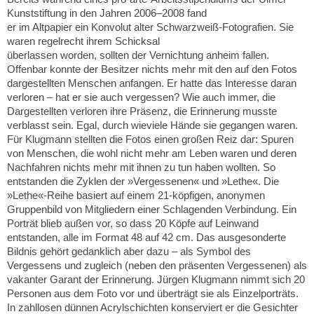
Kunststiftung in den Jahren 2006–2008 fand
er im Altpapier ein Konvolut alter Schwarzweiß-Fotografien. Sie
waren regelrecht ihrem Schicksal
überlassen worden, sollten der Vernichtung anheim fallen.
Offenbar konnte der Besitzer nichts mehr mit den auf den Fotos
dargestellten Menschen anfangen. Er hatte das Interesse daran
verloren – hat er sie auch vergessen? Wie auch immer, die
Dargestellten verloren ihre Präsenz, die Erinnerung musste
verblasst sein. Egal, durch wieviele Hände sie gegangen waren.
Für Klugmann stellten die Fotos einen großen Reiz dar: Spuren
von Menschen, die wohl nicht mehr am Leben waren und deren
Nachfahren nichts mehr mit ihnen zu tun haben wollten. So
entstanden die Zyklen der »Vergessenen« und »Lethe«. Die
»Lethe«-Reihe basiert auf einem 21-köpfigen, anonymen
Gruppenbild von Mitgliedern einer Schlagenden Verbindung. Ein
Porträt blieb außen vor, so dass 20 Köpfe auf Leinwand
entstanden, alle im Format 48 auf 42 cm. Das ausgesonderte
Bildnis gehört gedanklich aber dazu – als Symbol des
Vergessens und zugleich (neben den präsenten Vergessenen) als
vakanter Garant der Erinnerung. Jürgen Klugmann nimmt sich 20
Personen aus dem Foto vor und überträgt sie als Einzelporträts.
In zahllosen dünnen Acrylschichten konserviert er die Gesichter