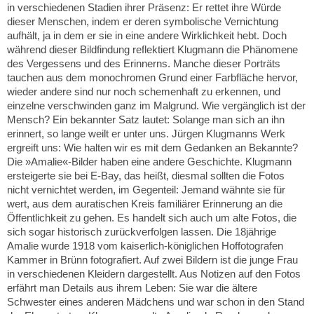
in verschiedenen Stadien ihrer Präsenz: Er rettet ihre Würde
dieser Menschen, indem er deren symbolische Vernichtung
aufhält, ja in dem er sie in eine andere Wirklichkeit hebt. Doch
während dieser Bildfindung reflektiert Klugmann die Phänomene
des Vergessens und des Erinnerns. Manche dieser Porträts
tauchen aus dem monochromen Grund einer Farbfläche hervor,
wieder andere sind nur noch schemenhaft zu erkennen, und
einzelne verschwinden ganz im Malgrund. Wie vergänglich ist der
Mensch? Ein bekannter Satz lautet: Solange man sich an ihn
erinnert, so lange weilt er unter uns. Jürgen Klugmanns Werk
ergreift uns: Wie halten wir es mit dem Gedanken an Bekannte?
Die »Amalie«-Bilder haben eine andere Geschichte. Klugmann
ersteigerte sie bei E-Bay, das heißt, diesmal sollten die Fotos
nicht vernichtet werden, im Gegenteil: Jemand wähnte sie für
wert, aus dem auratischen Kreis familiärer Erinnerung an die
Öffentlichkeit zu gehen. Es handelt sich auch um alte Fotos, die
sich sogar historisch zurückverfolgen lassen. Die 18jährige
Amalie wurde 1918 vom kaiserlich-königlichen Hoffotografen
Kammer in Brünn fotografiert. Auf zwei Bildern ist die junge Frau
in verschiedenen Kleidern dargestellt. Aus Notizen auf den Fotos
erfährt man Details aus ihrem Leben: Sie war die ältere
Schwester eines anderen Mädchens und war schon in den Stand