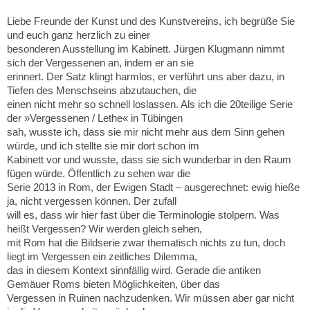
Liebe Freunde der Kunst und des Kunstvereins, ich begrüße Sie
und euch ganz herzlich zu einer
besonderen Ausstellung im Kabinett. Jürgen Klugmann nimmt
sich der Vergessenen an, indem er an sie
erinnert. Der Satz klingt harmlos, er verführt uns aber dazu, in
Tiefen des Menschseins abzutauchen, die
einen nicht mehr so schnell loslassen. Als ich die 20teilige Serie
der »Vergessenen / Lethe« in Tübingen
sah, wusste ich, dass sie mir nicht mehr aus dem Sinn gehen
würde, und ich stellte sie mir dort schon im
Kabinett vor und wusste, dass sie sich wunderbar in den Raum
fügen würde. Öffentlich zu sehen war die
Serie 2013 in Rom, der Ewigen Stadt – ausgerechnet: ewig hieße
ja, nicht vergessen können. Der zufall
will es, dass wir hier fast über die Terminologie stolpern. Was
heißt Vergessen? Wir werden gleich sehen,
mit Rom hat die Bildserie zwar thematisch nichts zu tun, doch
liegt im Vergessen ein zeitliches Dilemma,
das in diesem Kontext sinnfällig wird. Gerade die antiken
Gemäuer Roms bieten Möglichkeiten, über das
Vergessen in Ruinen nachzudenken. Wir müssen aber gar nicht