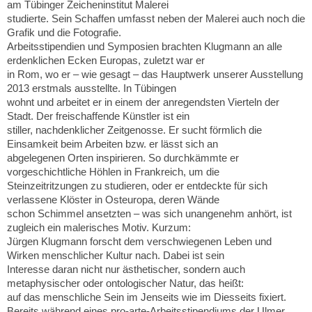
am Tübinger Zeicheninstitut Malerei
studierte. Sein Schaffen umfasst neben der Malerei auch noch die
Grafik und die Fotografie.
Arbeitsstipendien und Symposien brachten Klugmann an alle
erdenklichen Ecken Europas, zuletzt war er
in Rom, wo er – wie gesagt – das Hauptwerk unserer Ausstellung
2013 erstmals ausstellte. In Tübingen
wohnt und arbeitet er in einem der anregendsten Vierteln der
Stadt. Der freischaffende Künstler ist ein
stiller, nachdenklicher Zeitgenosse. Er sucht förmlich die
Einsamkeit beim Arbeiten bzw. er lässt sich an
abgelegenen Orten inspirieren. So durchkämmte er
vorgeschichtliche Höhlen in Frankreich, um die
Steinzeitritzungen zu studieren, oder er entdeckte für sich
verlassene Klöster in Osteuropa, deren Wände
schon Schimmel ansetzten – was sich unangenehm anhört, ist
zugleich ein malerisches Motiv. Kurzum:
Jürgen Klugmann forscht dem verschwiegenen Leben und
Wirken menschlicher Kultur nach. Dabei ist sein
Interesse daran nicht nur ästhetischer, sondern auch
metaphysischer oder ontologischer Natur, das heißt:
auf das menschliche Sein im Jenseits wie im Diesseits fixiert.
Bereits während eines pro-arte-Arbeitsstipendiums der Ulmer