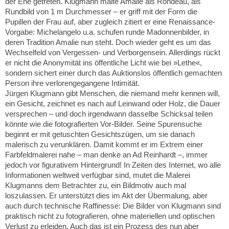
der Ehe getreten. Klugmann malte Amalie als Rondeau, als
Rundbild von 1 m Durchmesser – er griff mit der Form die
Pupillen der Frau auf, aber zugleich zitiert er eine Renaissance-
Vorgabe: Michelangelo u.a. schufen runde Madonnenbilder, in
deren Tradition Amalie nun steht. Doch wieder geht es um das
Wechselfeld von Vergessen- und Verborgensein. Allerdings rückt
er nicht die Anonymität ins öffentliche Licht wie bei »Lethe«,
sondern sichert einer durch das Auktionslos öffentlich gemachten
Person ihre verlorengegangene Intimität.
Jürgen Klugmann gibt Menschen, die niemand mehr kennen will,
ein Gesicht, zeichnet es nach auf Leinwand oder Holz, die Dauer
versprechen – und doch irgendwann dasselbe Schicksal teilen
könnte wie die fotografierten Vor-Bilder. Seine Spurensuche
beginnt er mit getuschten Gesichtszügen, um sie danach
malerisch zu verunklären. Damit kommt er im Extrem einer
Farbfeldmalerei nahe – man denke an Ad Reinhardt –, immer
jedoch vor figurativem Hintergrund! In Zeiten des Internet, wo alle
Informationen weltweit verfügbar sind, mutet die Malerei
Klugmanns dem Betrachter zu, ein Bildmotiv auch mal
loszulassen. Er unterstützt dies im Akt der Übermalung, aber
auch durch technische Raffinesse: Die Bilder von Klugmann sind
praktisch nicht zu fotografieren, ohne materiellen und optischen
Verlust zu erleiden. Auch das ist ein Prozess des nun aber