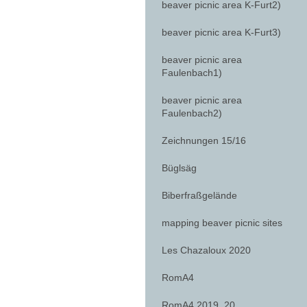
beaver picnic area K-Furt2)
beaver picnic area K-Furt3)
beaver picnic area
Faulenbach1)
beaver picnic area
Faulenbach2)
Zeichnungen 15/16
Büglsäg
Biberfraßgelände
mapping beaver picnic sites
Les Chazaloux 2020
RomA4
RomA4 2019_20