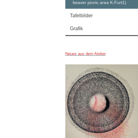
beaver picnic area K-Furt1)
Tafelbilder
Grafik
Neues aus dem Atelier