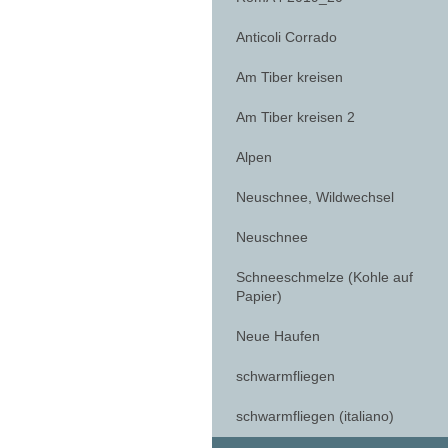
Anticoli Corrado
Am Tiber kreisen
Am Tiber kreisen 2
Alpen
Neuschnee, Wildwechsel
Neuschnee
Schneeschmelze (Kohle auf
Papier)
Neue Haufen
schwarmfliegen
schwarmfliegen (italiano)