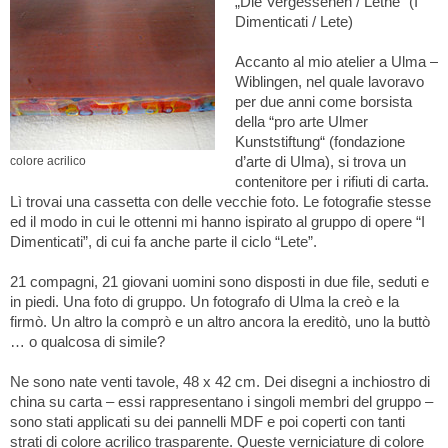
„Die Vergessenen / Lethe“ (I
Dimenticati / Lete)
Accanto al mio atelier a Ulma –
Wiblingen, nel quale lavoravo
per due anni come borsista
della “pro arte Ulmer
Kunststiftung“ (fondazione
d’arte di Ulma), si trova un
colore acrilico
contenitore per i rifiuti di carta.
Lì trovai una cassetta con delle vecchie foto. Le fotografie stesse
ed il modo in cui le ottenni mi hanno ispirato al gruppo di opere “I
Dimenticati”, di cui fa anche parte il ciclo “Lete”.
21 compagni, 21 giovani uomini sono disposti in due file, seduti e
in piedi. Una foto di gruppo. Un fotografo di Ulma la creò e la
firmò. Un altro la comprò e un altro ancora la ereditò, uno la buttò
… o qualcosa di simile?
Ne sono nate venti tavole, 48 x 42 cm. Dei disegni a inchiostro di
china su carta – essi rappresentano i singoli membri del gruppo –
sono stati applicati su dei pannelli MDF e poi coperti con tanti
strati di colore acrilico trasparente. Queste verniciature di colore