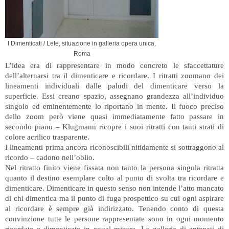
I Dimenticati / Lete, situazione in galleria opera unica,
Roma
L’idea era di rappresentare in modo concreto le sfaccettature
dell’alternarsi tra il dimenticare e ricordare. I ritratti zoomano dei
lineamenti individuali dalle paludi del dimenticare verso la
superficie. Essi creano spazio, assegnano grandezza all’individuo
singolo ed eminentemente lo riportano in mente. Il fuoco preciso
dello zoom però viene quasi immediatamente fatto passare in
secondo piano – Klugmann ricopre i suoi ritratti con tanti strati di
colore acrilico trasparente.
I lineamenti prima ancora riconoscibili nitidamente si sottraggono al
ricordo – cadono nell’oblio.
Nel ritratto finito viene fissata non tanto la persona singola ritratta
quanto il destino esemplare colto al punto di svolta tra ricordare e
dimenticare. Dimenticare in questo senso non intende l’atto mancato
di chi dimentica ma il punto di fuga prospettico su cui ogni aspirare
al ricordare è sempre già indirizzato. Tenendo conto di questa
convinzione tutte le persone rappresentate sono in ogni momento
ricordate e dimenticate in egual misura. La galleria di antenati di