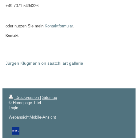
+49 7071 5494326
oder nutzen Sie mein
Kontaktformular
.
Kontakt
Jürgen Klugmann on saatchi art gallerie
Druckversion
|
Sitemap
© Homepage-Titel
Login
Webansicht
Mobile-Ansicht